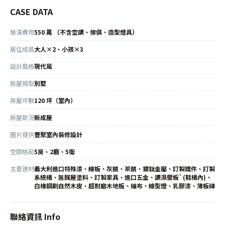
CASE DATA
裝潢費用
550 萬 （不含空調、傢俱、造型燈具）
居住成員
大人×2、小孩×3
設計風格
現代風
房屋類型
別墅
房屋坪數
120 坪（室內）
房屋狀況
新成屋
圖片提供
豐聚室內裝修設計
空間格局
5房、2廳、5衛
主要建材
義大利進口特殊漆、線板、灰鏡、茶鏡、鍍鈦金屬、訂製鐵件、訂製
系統櫃、無醛屋塗料、訂製家具、進口五金、調濕壁板`(鞋櫃內)、
白橡鋼刷自然木皮、超耐磨木地板、繃布、線型燈、乳膠漆、薄板磚
聯絡資訊 Info