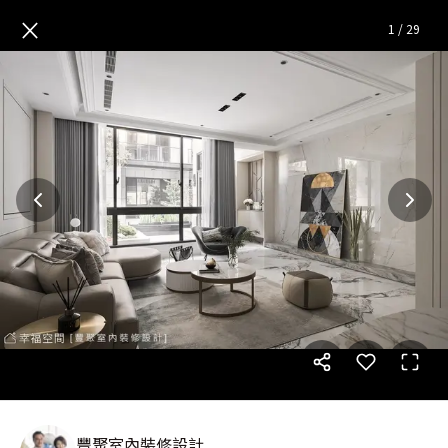
Waltz 圓舞曲│現代風│120坪
×
1
/
29
豐聚室內裝修設計