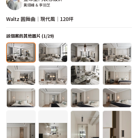
黃翊峰 & 李羽芝
Waltz 圓舞曲│現代風│120坪
該個案的其他圖片 (
1
/
29
)