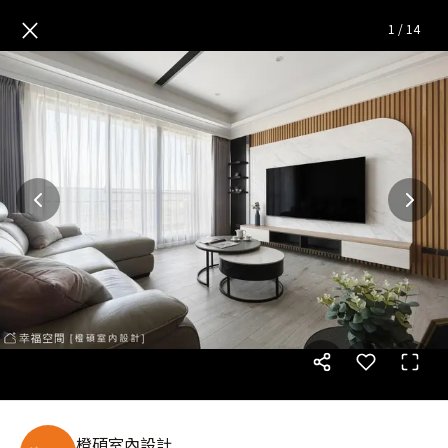
30坪防疫機能宅 滿足一家四口
×
1
/
14
橙碩室內設計