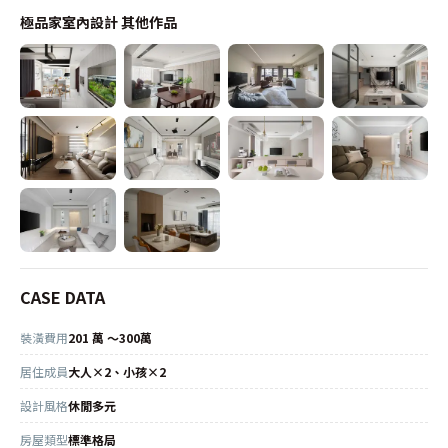
極品家室內設計
其他作品
CASE DATA
裝潢費用
201 萬 ～300萬
居住成員
大人×2、小孩×2
設計風格
休閒多元
房屋類型
標準格局