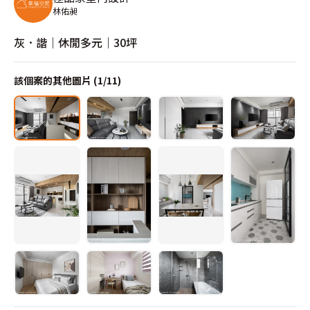
林佑昶
灰．諧｜休閒多元｜30坪
該個案的其他圖片 (
1
/
11
)