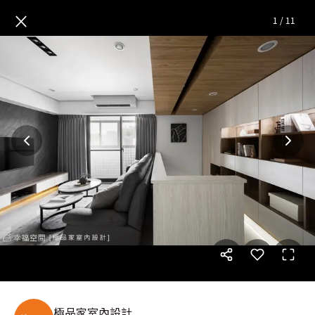
灰．諧｜休閒多元｜30坪
— 完
×
1
/
11
極品家室內設計