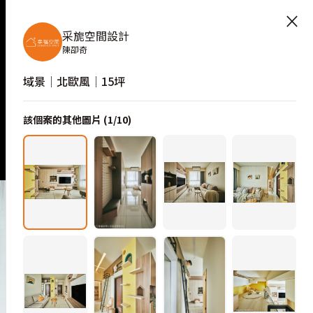
×
采旎空間設計
陳卲奇
域景│北歐風│15坪
該個案的其他圖片 (
1
/
10
)