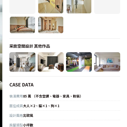
采旎空間設計
其他作品
CASE DATA
裝潢費用
85 萬 （不含空調、電器、家具、軟裝）
居住成員
大人×2、貓×1、狗×1
設計風格
北歐風
房屋類型
小坪數