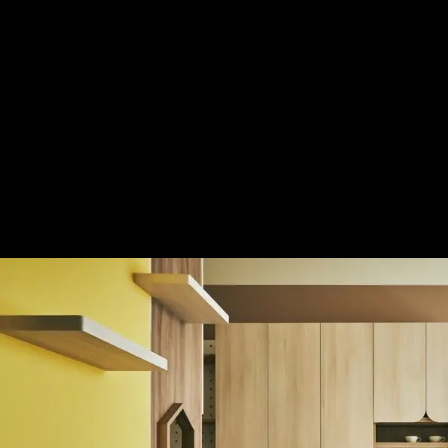
域景│北歐風│15坪
— 完整照