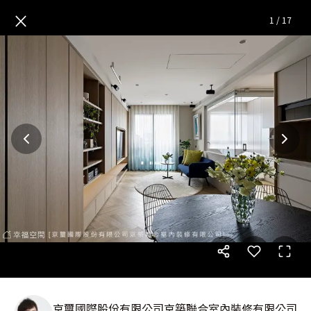
凝‧自然主張｜現代風
— 完整
×
1
/
17
京璽國際股份有限公司京築聯合室內裝修有限公司