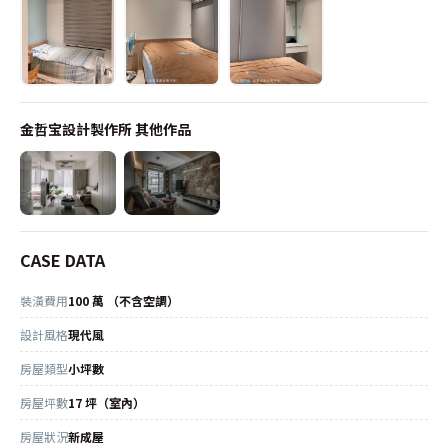
金哲宝設計製作所
其他作品
CASE DATA
裝潢費用
100 萬 （不含空調）
設計風格
現代風
房屋類型
小坪數
房屋坪數
17 坪（室內）
房屋狀況
新成屋