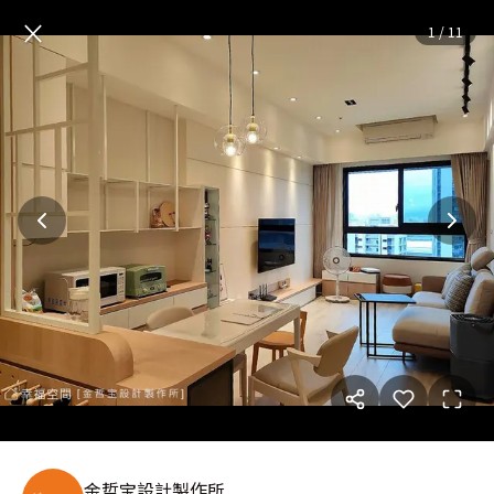
三重淳美術｜現代風｜17坪
—
×
1
/
11
金哲宝設計製作所