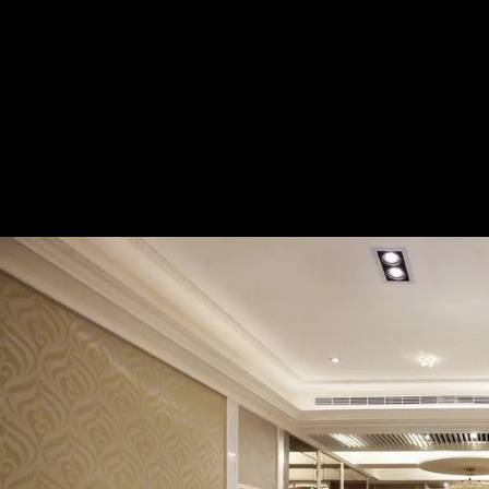
淡雅輕古典 溫馨六口之家
— 