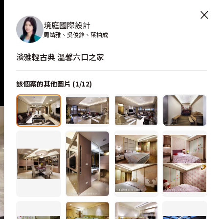
×
境庭國際設計
周靖雅、吳俊鋒、葉柏成
淡雅輕古典 溫馨六口之家
該個案的其他圖片 (
1
/
12
)