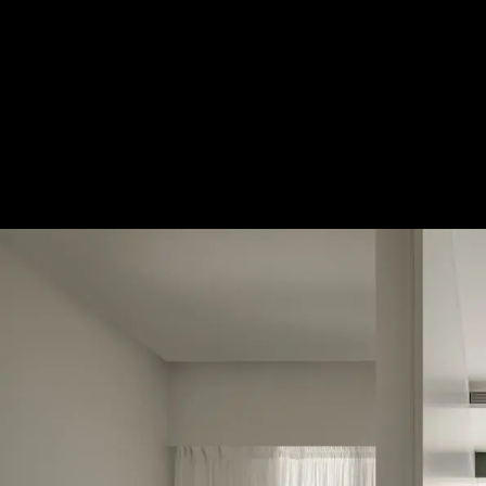
冬日出。Aurora│北歐風
— 