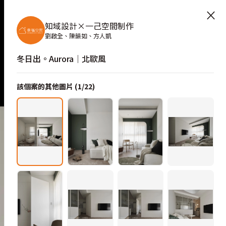
×
知域設計×一己空間制作
劉啟全、陳韻如、方人凱
冬日出。Aurora│北歐風
該個案的其他圖片 (
1
/
22
)