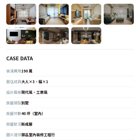
CASE DATA
裝潢費用
190 萬
居住成員
大人×3、貓×1
設計風格
現代風、工業風
房屋類型
別墅
房屋坪數
40 坪（室內）
房屋狀況
新成屋
圖片提供
御品室內裝修工程行