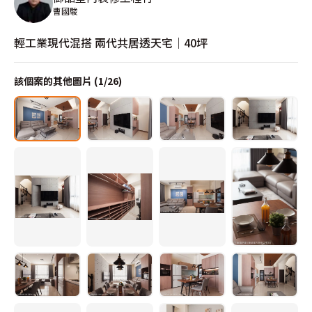
曹國駿
輕工業現代混搭 兩代共居透天宅│40坪
該個案的其他圖片 (
1
/
26
)