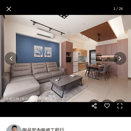
輕工業現代混搭 兩代共居透天宅
×
1
/
26
御品室內裝修工程行