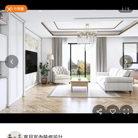
白白｜新古典｜28坪
— 完整照
×
3D 示意圖
1
/
5
寬月室內裝修設計