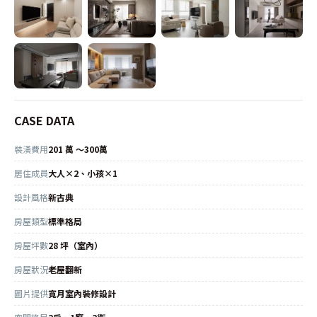
CASE DATA
裝潢費用
201 萬 ～300萬
居住成員
大人×2、小孩×1
設計風格
新古典
房屋類型
標準格局
房屋坪數
28 坪（室內）
房屋狀況
老屋翻新
圖片提供
寬月室內裝修設計