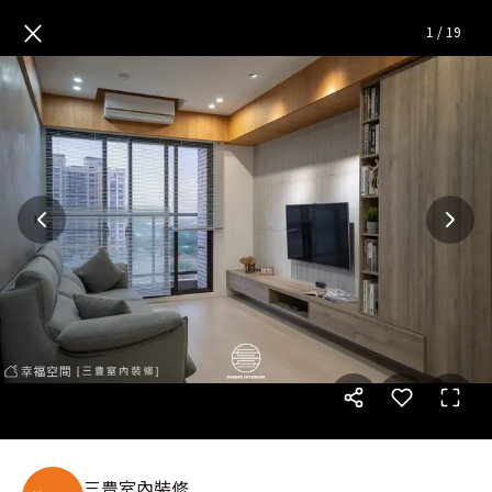
泰聚│禪風│18坪
— 完整照片
×
1
/
19
三豊室內裝修