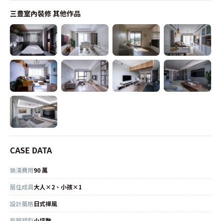
三豊室內裝修
其他作品
CASE DATA
裝潢費用
90 萬
居住成員
大人×2、小孩×1
設計風格
日式禪風
房屋類型
小坪數