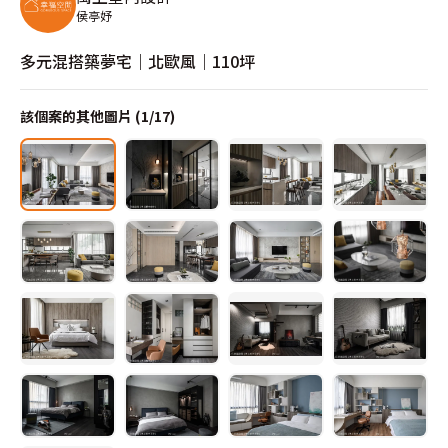
侯亭妤
多元混搭築夢宅｜北歐風｜110坪
該個案的其他圖片 (
1
/
17
)