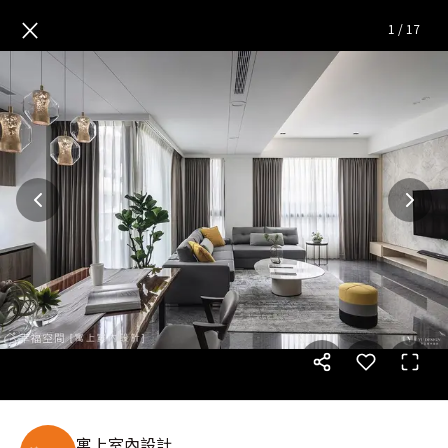
多元混搭築夢宅｜北歐風｜110
×
1
/
17
寓上室內設計