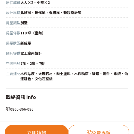
居住成員
大人×2、小孩×2
設計風格
北歐風、現代風、混搭風、新銳設計師
房屋類型
別墅
房屋坪數
110 坪（室內）
房屋狀況
新成屋
圖片提供
寓上室內設計
空間格局
7房、2廳、7衛
主要建材
木作貼皮、大理石材、樂土塗料、木作噴漆、玻璃、鐵件、系統、油
漆跳色、文化石壁紙
聯絡資訊 Info
0800-366-086
立即諮詢
免費專線