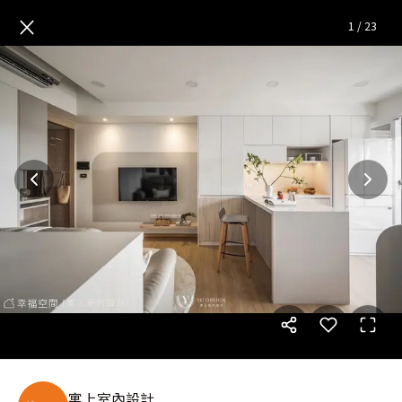
小日式木質簡約宅│日式北歐風
×
1
/
23
寓上室內設計