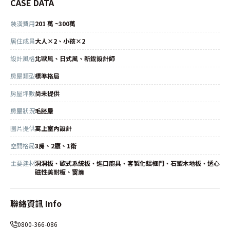
CASE DATA
裝潢費用
201 萬 ~300萬
居住成員
大人×2、小孩×2
設計風格
北歐風、日式風、新銳設計師
房屋類型
標準格局
房屋坪數
尚未提供
房屋狀況
毛胚屋
圖片提供
寓上室內設計
空間格局
3房、2廳、1衛
主要建材
洞洞板、歐式系統板、進口廚具、客製化鋁框門、石塑木地板、透心
磁性美耐板、窗簾
聯絡資訊 Info
0800-366-086