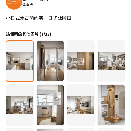
侯亭妤
小日式木質簡約宅│日式北歐風
該個案的其他圖片 (
1
/
23
)