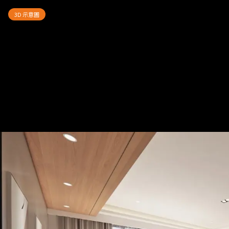
雋永｜輕奢風｜45坪
— 完整照
3D 示意圖