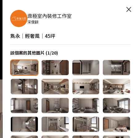
×
3D 示意圖
鼎極室內裝修工作室
宋俊餘
雋永｜輕奢風｜45坪
該個案的其他圖片 (
1
/
20
)