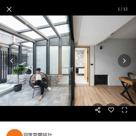
自然風進駐 描繪簡約美好生活│
×
1
/
12
羽筑空間設計