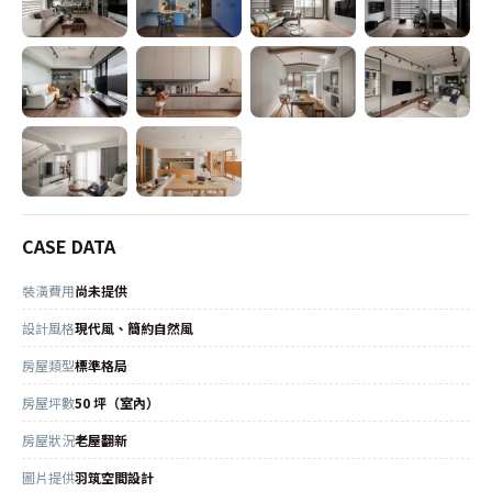
CASE DATA
裝潢費用
尚未提供
設計風格
現代風、簡約自然風
房屋類型
標準格局
房屋坪數
50 坪（室內）
房屋狀況
老屋翻新
圖片提供
羽筑空間設計