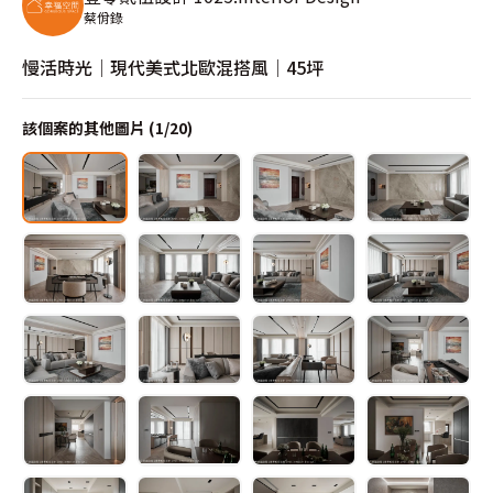
蔡佾錄
慢活時光│現代美式北歐混搭風│45坪
該個案的其他圖片 (
1
/
20
)