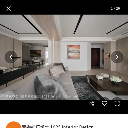
慢活時光│現代美式北歐混搭風
×
1
/
20
壹零貳伍設計 1025.Interior Design