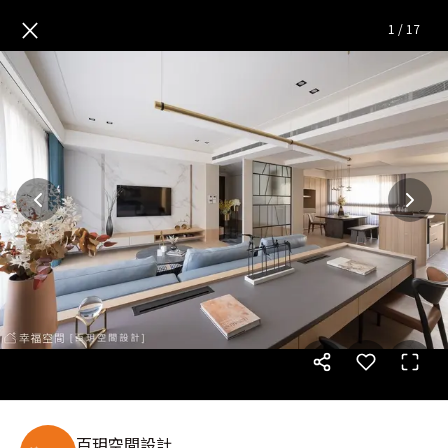
山嵐｜現代風｜108坪
— 完整
×
1
/
17
百玥空間設計