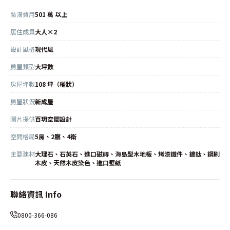
裝潢費用
501 萬 以上
居住成員
大人×2
設計風格
現代風
房屋類型
大坪數
房屋坪數
108 坪（權狀）
房屋狀況
新成屋
圖片提供
百玥空間設計
空間格局
5房、2廳、4衛
主要建材
大理石、石英石、進口磁磚、海島型木地板、烤漆鐵件、鍍鈦、鋼刷
木皮、天然木皮染色、進口壁紙
聯絡資訊 Info
0800-366-086