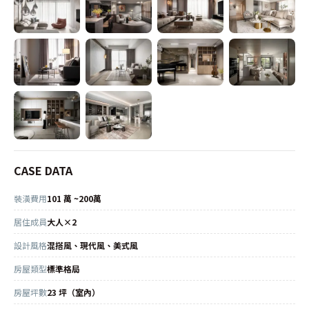
CASE DATA
裝潢費用
101 萬 ~200萬
居住成員
大人×2
設計風格
混搭風、現代風、美式風
房屋類型
標準格局
房屋坪數
23 坪（室內）