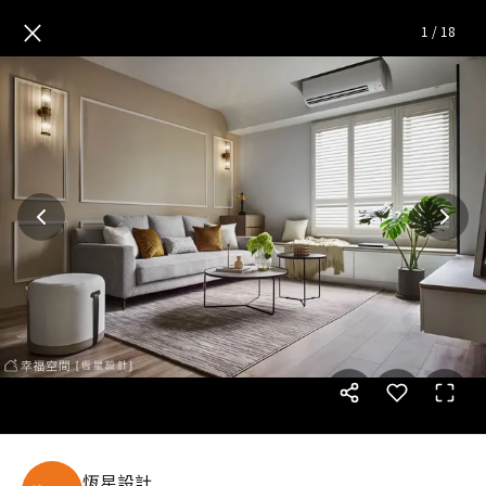
愛與陪伴 現代美式質感宅凝鍊一
×
1
/
18
恆星設計