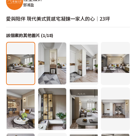
鄧湘盈
愛與陪伴 現代美式質感宅凝鍊一家人的心│23坪
該個案的其他圖片 (
1
/
18
)