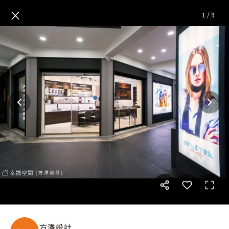
超越眼鏡旗艦館
— 完整照片空
×
1
/
9
方澤設計