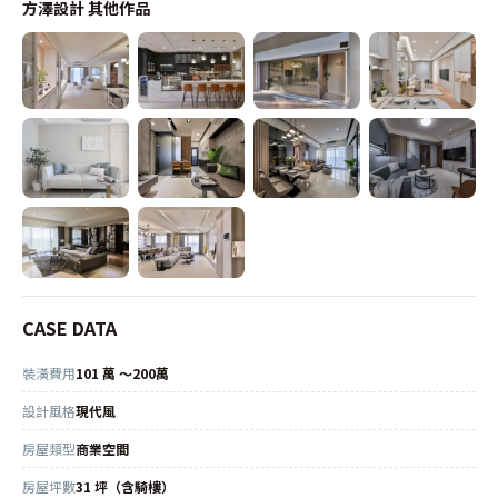
方澤設計
其他作品
CASE DATA
裝潢費用
101 萬 ～200萬
設計風格
現代風
房屋類型
商業空間
房屋坪數
31 坪（含騎樓）