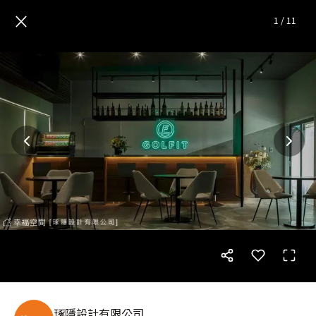
GOLFIT｜現代風｜24坪
— 完
×
1
/
11
琢隱設計有限公司