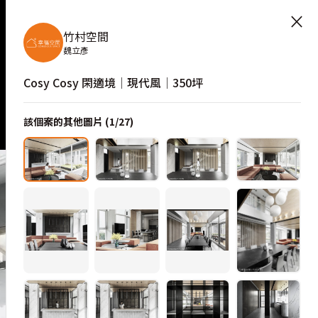
×
竹村空間
魏立彥
Cosy Cosy 閑適境│現代風│350坪
該個案的其他圖片 (
1
/
27
)