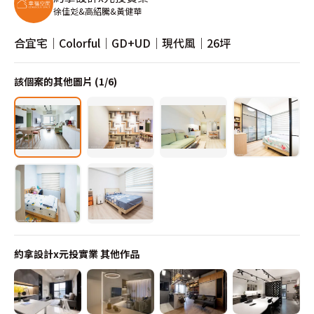
徐佳彣&高紹騰&黃健華
合宜宅｜Colorful｜GD+UD｜現代風｜26坪
該個案的其他圖片 (
1
/
6
)
約拿設計x元投實業
其他作品