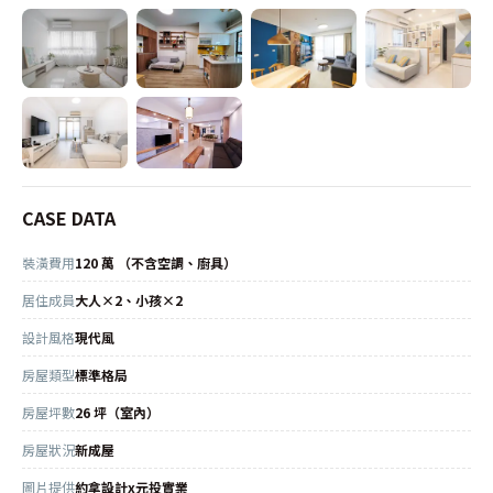
CASE DATA
裝潢費用
120 萬 （不含空調、廚具）
居住成員
大人×2、小孩×2
設計風格
現代風
房屋類型
標準格局
房屋坪數
26 坪（室內）
房屋狀況
新成屋
圖片提供
約拿設計x元投實業