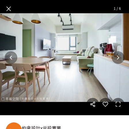
合宜宅｜Colorful｜GD+UD
×
1
/
6
約拿設計x元投實業