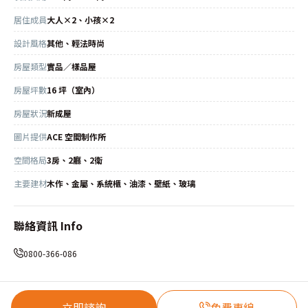
居住成員
大人×2、小孩×2
設計風格
其他、輕法時尚
房屋類型
實品／樣品屋
房屋坪數
16 坪（室內）
房屋狀況
新成屋
圖片提供
ACE 空間制作所
空間格局
3房、2廳、2衛
主要建材
木作、金屬、系統櫃、油漆、壁紙、玻璃
聯絡資訊 Info
0800-366-086
立即諮詢
免費專線