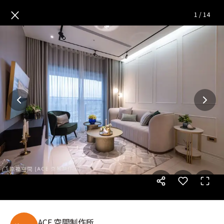
凝萃法式品味 勾勒小巴黎精緻宅|
×
1
/
14
ACE 空間制作所