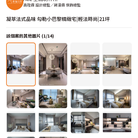
高陞霖 設計總監／蔣漫霖 傢飾總監
凝萃法式品味 勾勒小巴黎精緻宅|輕法時尚|21坪
該個案的其他圖片 (
1
/
14
)