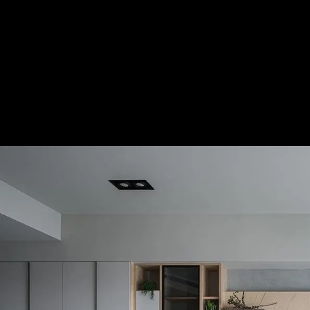
湛湛│北歐風│70坪
— 完整照