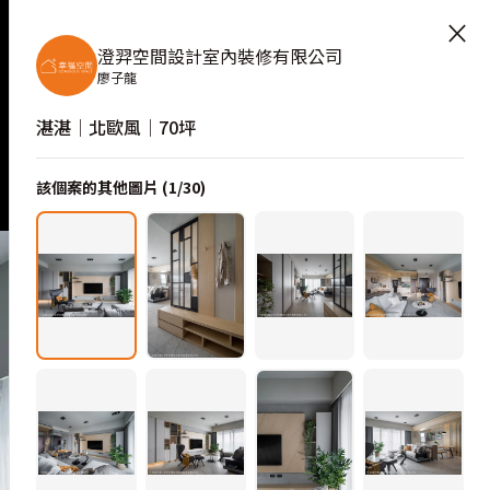
×
澄羿空間設計室內裝修有限公司
廖子龍
湛湛│北歐風│70坪
該個案的其他圖片 (
1
/
30
)