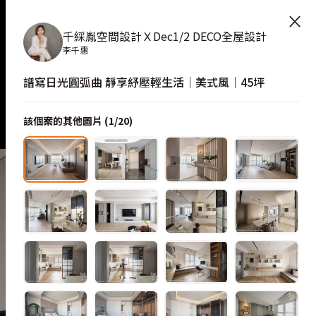
間靈感
×
千綵胤空間設計ＸDec1/2 DECO全屋設計
李千惠
譜寫日光圓弧曲 靜享紓壓輕生活｜美式風｜45坪
該個案的其他圖片 (
1
/
20
)