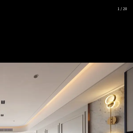
｜美式風｜45坪
— 完整照片空
1
/
20