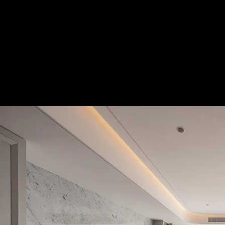
譜寫日光圓弧曲 靜享紓壓輕生活