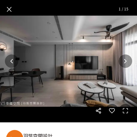
賦居 灰色│現代風│30坪
— 
×
1
/
15
羽筑空間設計