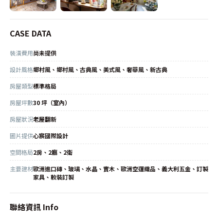
CASE DATA
裝潢費用
尚未提供
設計風格
鄉村風、鄉村風、古典風、美式風、奢華風、新古典
房屋類型
標準格局
房屋坪數
30 坪（室內）
房屋狀況
老屋翻新
圖片提供
心宸國際設計
空間格局
2房、2廳、2衛
主要建材
歐洲進口磚、玻璃、水晶、實木、歐洲空運織品、義大利五金、訂製
家具、軟裝訂製
聯絡資訊 Info