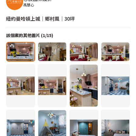
馮慧心
紐約曼哈頓上城｜鄉村風｜30坪
該個案的其他圖片 (
1
/
15
)