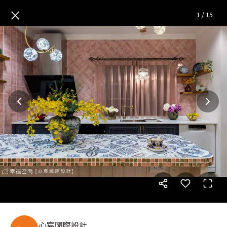
紐約曼哈頓上城｜鄉村風｜30
×
1
/
15
心宸國際設計