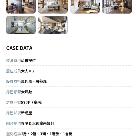
CASE DATA
裝潢費用
尚未提供
居住成員
大人×2
設計風格
現代風、奢華風
房屋類型
大坪數
房屋坪數
57 坪（室內）
房屋狀況
新成屋
圖片提供
界陽＆大司室內設計
空間格局
2房、2廳、3衛、1廚房、1書房