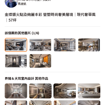
馬健凱
金燦爝火點染絢麗丰彩 營塑時尚奢美層境│現代奢華風
│57坪
該個案的其他圖片 (
1
/
6
)
界陽＆大司室內設計
其他作品