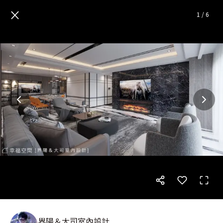
金燦爝火點染絢麗丰彩 營塑時
×
1
/
6
界陽＆大司室內設計