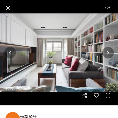
Tranquility靜淨逸居｜現代風
×
1
/
25
塘采設計