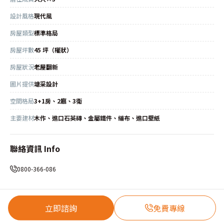
設計風格
現代風
房屋類型
標準格局
房屋坪數
45 坪（權狀）
房屋狀況
老屋翻新
圖片提供
塘采設計
空間格局
3+1房、2廳、3衛
主要建材
木作、進口石英磚、金屬鐵件、繃布、進口壁紙
聯絡資訊 Info
0800-366-086
立即諮詢
免費專線