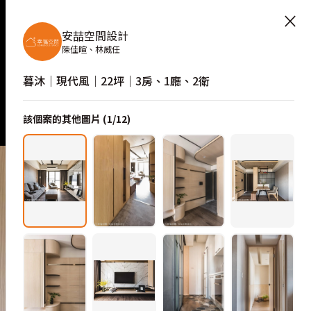
×
安喆空間設計
陳佳暄、林威任
暮沐｜現代風｜22坪｜3房、1廳、2衛
該個案的其他圖片 (
1
/
12
)