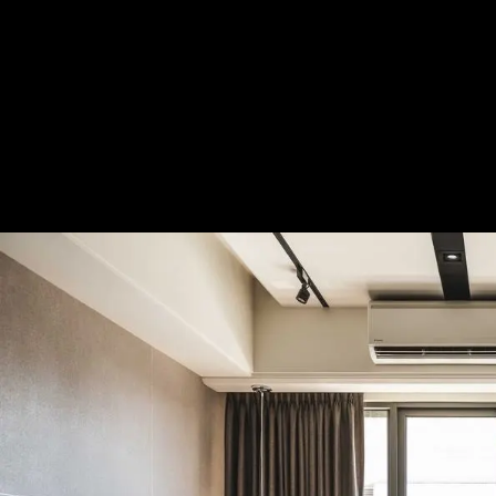
暮沐｜現代風｜22坪｜3房、1