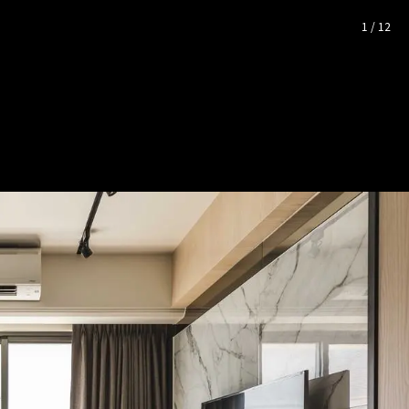
廳、2衛
— 完整照片空間靈感
1
/
12