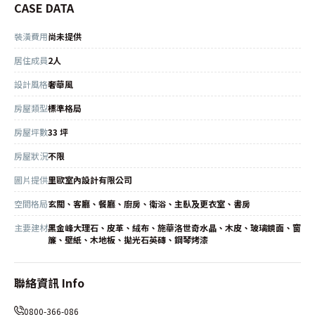
CASE DATA
裝潢費用
尚未提供
居住成員
2人
設計風格
奢華風
房屋類型
標準格局
房屋坪數
33 坪
房屋狀況
不限
圖片提供
里歐室內設計有限公司
空間格局
玄關、客廳、餐廳、廚房、衛浴、主臥及更衣室、書房
主要建材
黑金峰大理石、皮革、絨布、施華洛世奇水晶、木皮、玻璃鏡面、窗
簾、壁紙、木地板、拋光石英磚、鋼琴烤漆
聯絡資訊 Info
0800-366-086