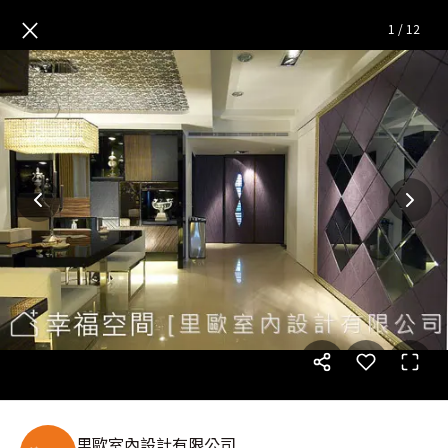
低調奢華語彙 打造空間精緻品
×
1
/
12
里歐室內設計有限公司