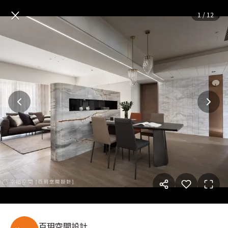
金盞花｜現代風｜65坪
— 完整
×
1
/
12
百玥空間設計