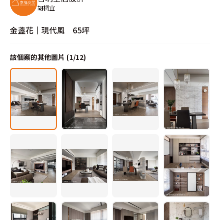
胡桐宜
金盞花｜現代風｜65坪
該個案的其他圖片 (
1
/
12
)