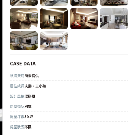
CASE DATA
裝潢費用
尚未提供
居住成員
夫妻、三小孩
設計風格
混搭風
房屋類型
別墅
房屋坪數
50 坪
房屋狀況
不限