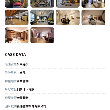
CASE DATA
裝潢費用
尚未提供
設計風格
工業風
房屋類型
商業空間
房屋坪數
115 坪（權狀）
房屋狀況
老屋翻新
圖片提供
義德空間設計有限公司