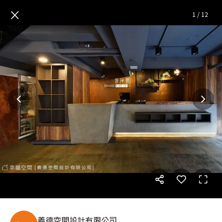
用韻味工業風打造 時尚浪漫用
×
1
/
12
義德空間設計有限公司