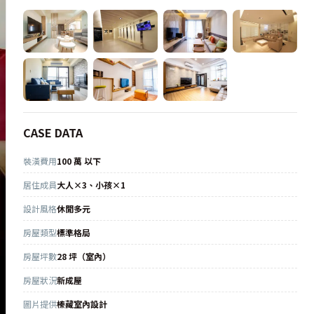
CASE DATA
裝潢費用
100 萬 以下
居住成員
大人×3、小孩×1
設計風格
休閒多元
房屋類型
標準格局
房屋坪數
28 坪（室內）
房屋狀況
新成屋
圖片提供
榛藏室內設計