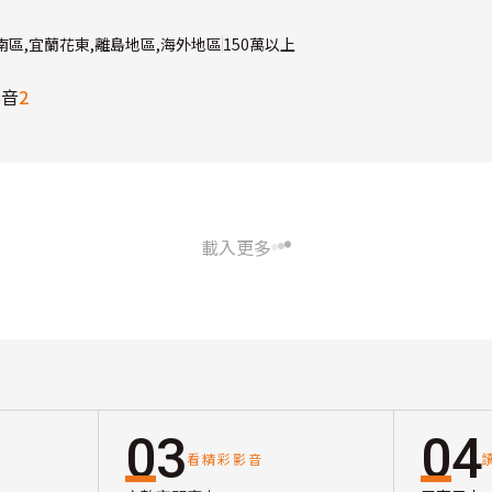
,南區,宜蘭花東,離島地區,海外地區
150萬以上
影音
2
載入更多
03
04
看精彩影音