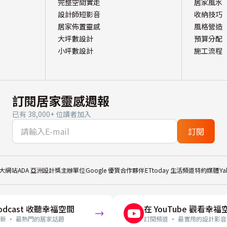
完整空間實走
居家風水
設計師短影音
收納技巧
居家佈置靈感
風格營造
大坪數設計
預算分配
小坪數設計
施工流程
訂閱居家靈感週報
已有 38,000+ 位讀者加入
訂閱
大網站
ADA 亞洲設計獎主辦單位
Google 優質合作夥伴
ETtoday 生活頻道特約媒體
Y
odcast 收聽幸福空間
在 YouTube 觀看幸福
新 · 最熱門的居家話題
訂閱頻道 · 最實用的設計影音