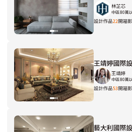
林芷芯
中區
80萬
設計作品
22
開箱
王靖婷國際
王靖婷
中區
80萬
設計作品
53
開箱
藝大利國際