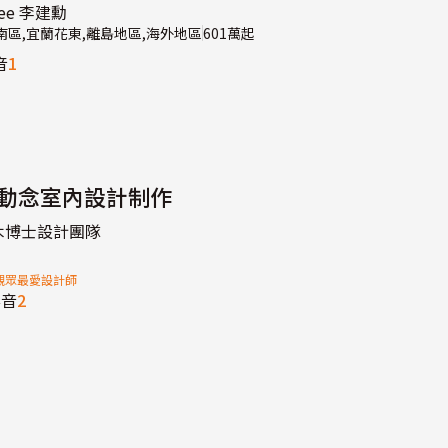
Lee 李建勳
,南區,宜蘭花東,離島地區,海外地區
601萬起
音
1
動念室內設計制作
木博士設計團隊
22觀眾最愛設計師
影音
2