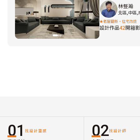
林豋瀚
北區,中區
★老屋翻新‧住宅改造
設計作品
42
開箱
01
02
找設計靈感
找設計師