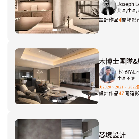
Joseph 
北區,中區
設計作品
4
開箱影
木博士團隊&
卜冠程&
中區
不限
★2020、2021、 20
設計作品
47
開箱
芯境設計