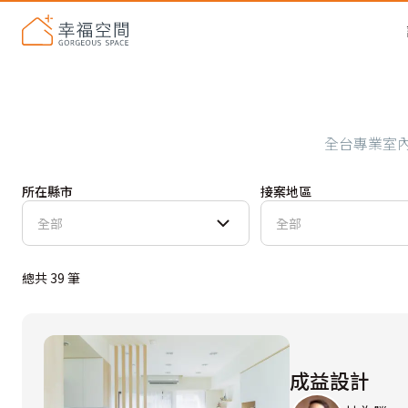
全台專業室
所在縣市
接案地區
全部
全部
總共
39
筆
成益設計