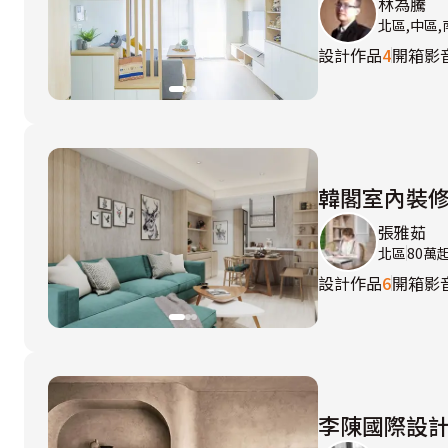
林為騰
北區,中區,
設計作品
4
開箱影
韓閣室內裝
張雅茹
北區
80萬
設計作品
6
開箱影
李陳國際設