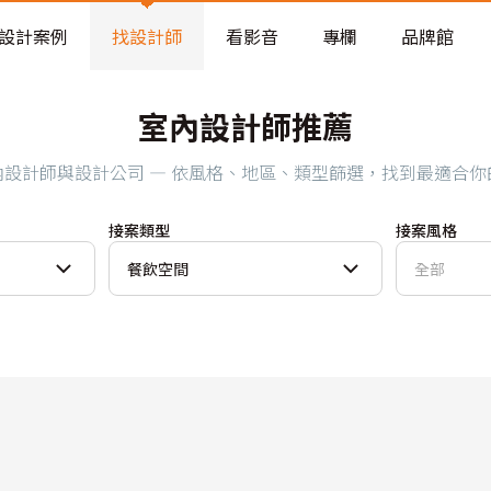
老屋預算分配與高 CP 值煥新術
設計案例
找設計師
看影音
專欄
品牌館
室內設計師推薦
內設計師與設計公司 — 依風格、地區、類型篩選，找到最適合你
接案類型
接案風格
餐飲空間
全部