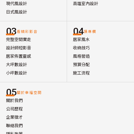
現代風設計
高雄室內設計
日式風設計
03
04
看精彩影音
讀專欄
完整空間實走
居家風水
設計師短影音
收納技巧
居家佈置靈感
風格營造
大坪數設計
預算分配
小坪數設計
施工流程
05
關於幸福空間
關於我們
公司歷程
企業徵才
聯絡我們
隱私政策