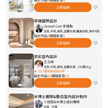
設計作品
4
開箱影音
0
立即諮詢
李陳國際設計
Joseph Lee 李建勳
北區,中區,南區,宜蘭花東,離島地區,海外地區
60
設計作品
4
開箱影音
1
立即諮詢
京彩室內設計
王立崢
北區,中區,南區,宜蘭花東
100萬以上
★ 2021觀眾最愛設計師
設計作品
61
開箱影音
10
立即諮詢
木博士團隊&動念室內設計制作
卜冠程&木博士設計團隊
中區
不限