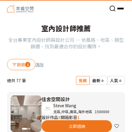
老屋預算分配與高 CP 值煥新術
室內設計師推薦
全台專業室內設計師與設計公司 — 依風格、地區、類型
篩選，找到最適合你的設計團隊。
篩選
清除
1
總共
77
筆
推薦
最新
人氣
佳舍空間設計
Steve Wang
北區,中區,南區,海外地區
1500000
設計作品
3
開箱影音
1
立即諮詢