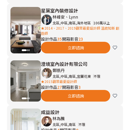
星葉室內裝修設計
林峰安、Lynn
北區,中區,南區,海外地區
100萬以上
★2014、2017、2019觀眾最愛設計師 溫故知新 創
造師
設計作品
35
開箱影音
23
立即諮詢
澄境室內設計有限公司
鄭抿丹
北區,中區,南區,宜蘭花東
不限
★2015觀眾最愛設計師
設計作品
27
開箱影音
3
立即諮詢
成益設計
林為騰
北區,中區,南區
不限