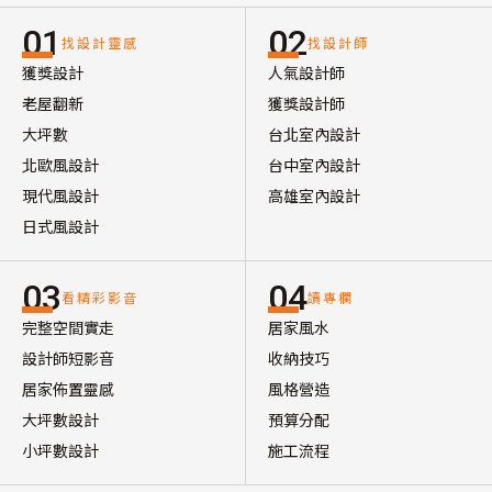
01
02
找設計靈感
找設計師
獲獎設計
人氣設計師
老屋翻新
獲獎設計師
大坪數
台北室內設計
北歐風設計
台中室內設計
現代風設計
高雄室內設計
日式風設計
03
04
看精彩影音
讀專欄
完整空間實走
居家風水
設計師短影音
收納技巧
居家佈置靈感
風格營造
大坪數設計
預算分配
小坪數設計
施工流程