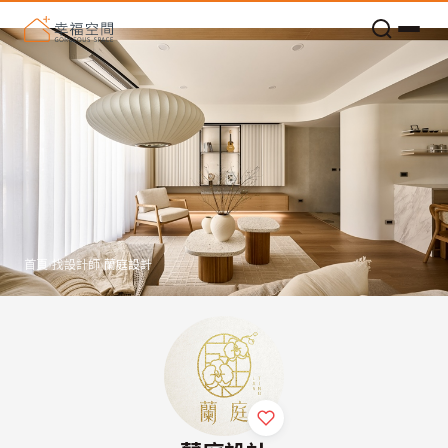
老屋預算分配與高 CP 值煥新術
首頁
›
找設計師
›
蘭庭設計