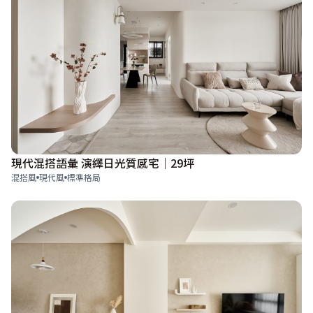
現代混搭語彙 演繹日光質感宅│29坪
混搭風
現代風
標準格局