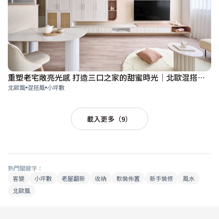
重塑老宅敞亮光感 打造三口之家的甜蜜時光│北歐混搭風│17坪
北歐風
混搭風
小坪數
載入更多（9）
熱門關鍵字：
客變
小坪數
老屋翻新
收納
軟裝佈置
新手裝修
風水
北歐風