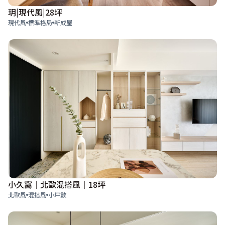
玥|現代風|28坪
現代風
標準格局
新成屋
小久窩│北歐混搭風│18坪
北歐風
混搭風
小坪數