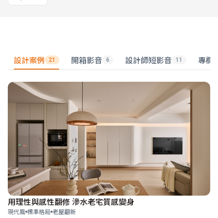
設計案例
開箱影音
設計師短影音
專欄
21
6
11
用理性與感性翻修 滲水老宅質感變身
現代風
標準格局
老屋翻新