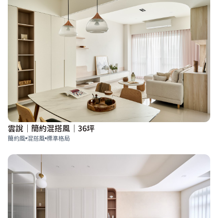
雲說│簡約混搭風│36坪
簡約風
混搭風
標準格局