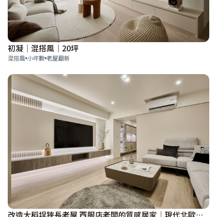
初凝│混搭風│20坪
混搭風
小坪數
老屋翻新
改造大稻埕狹長老屋 西服店老闆的質感居家│現代北歐風│50坪