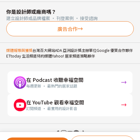
你是設計師或廠商嗎？
建立設計師或品牌檔案 · 刊登案例 · 接受諮詢
廣告合作
媒體報導與獲獎
台灣百大網站
ADA 亞洲設計獎主辦單位
Google 優質合作夥伴
ETtoday 生活頻道特約媒體
Yahoo! 居家頻道策略夥伴
在 Podcast 收聽幸福空間
每週更新 · 最熱門的居家話題
在 YouTube 觀看幸福空間
訂閱頻道 · 最實用的設計影音
© 2026 幸福空間 Gorgeous Space Co., Ltd.