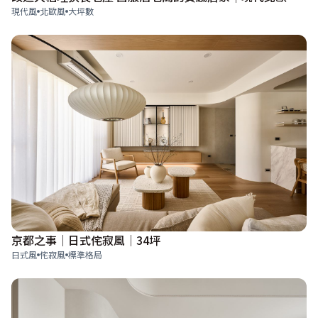
現代風
北歐風
大坪數
京都之事│日式侘寂風│34坪
日式風
侘寂風
標準格局