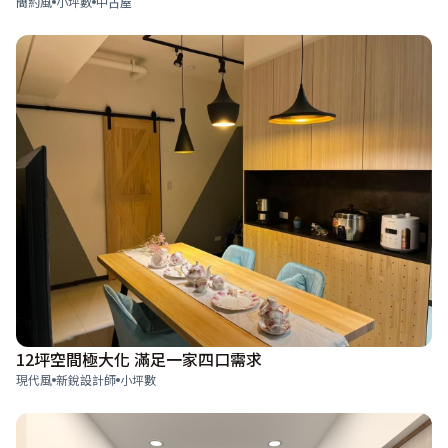
簡約風
小坪數
中古屋
12坪空間極大化 滿足一家四口需求
現代風
新銳設計師
小坪數