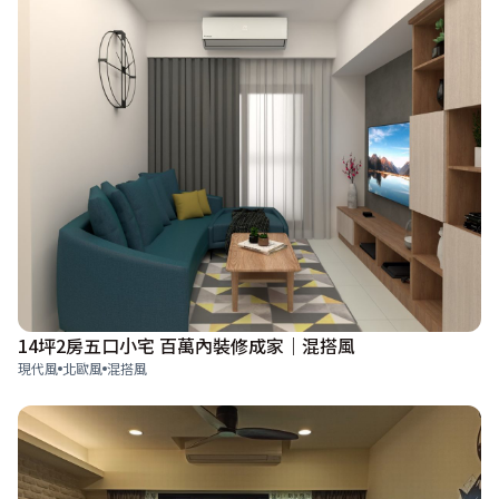
14坪2房五口小宅 百萬內裝修成家｜混搭風
現代風
北歐風
混搭風