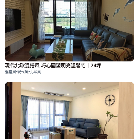
現代北歐混搭風 巧心圍塑明亮溫馨宅│24坪
混搭風
現代風
北歐風