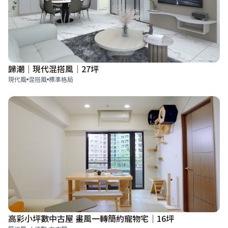
歸潮│現代混搭風│27坪
現代風
混搭風
標準格局
高彩小坪數中古屋 畫風一轉簡約寵物宅│16坪