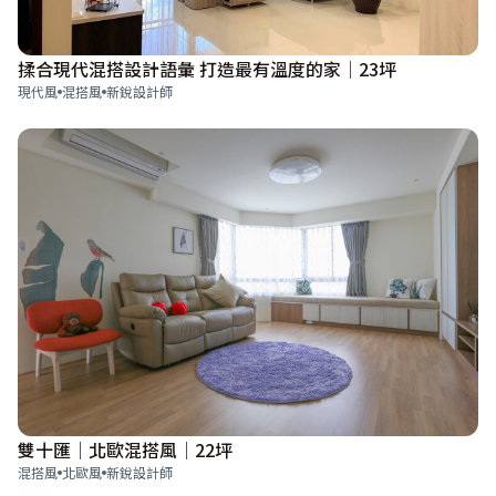
揉合現代混搭設計語彙 打造最有溫度的家│23坪
現代風
混搭風
新銳設計師
雙十匯│北歐混搭風│22坪
混搭風
北歐風
新銳設計師