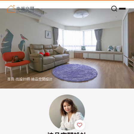
老屋預算分配與高 CP 值煥新術
首頁
›
找設計師
›
迪品空間設計