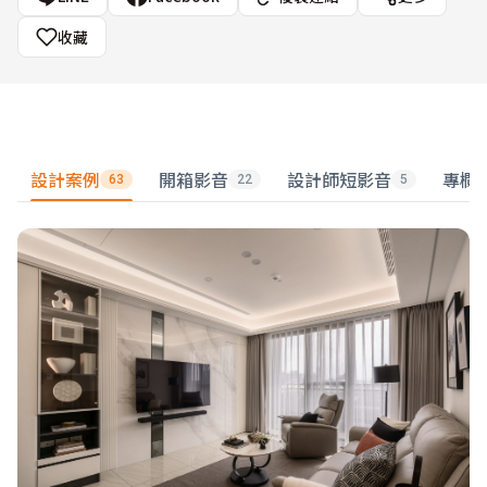
收藏
設計案例
開箱影音
設計師短影音
專欄
63
22
5