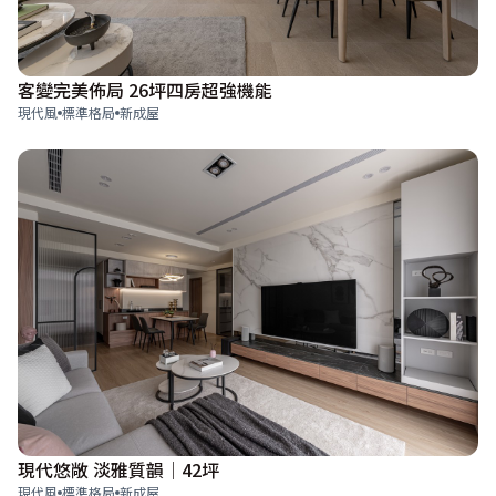
客變完美佈局 26坪四房超強機能
現代風
標準格局
新成屋
現代悠敞 淡雅質韻│42坪
現代風
標準格局
新成屋