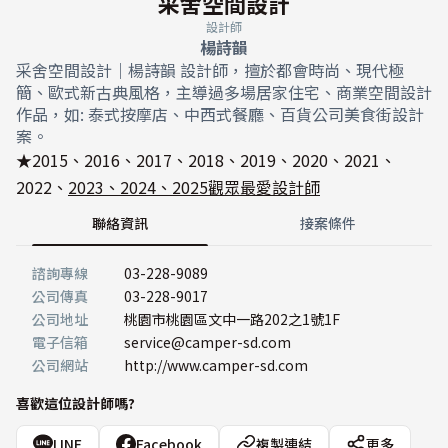
采舍空間設計
設計師
楊詩韻
采舍空間設計｜楊詩韻 設計師，擅於都會時尚、現代極
簡、歐式新古典風格，主導過多場居家住宅、商業空間設計
作品，如: 泰式按摩店、中西式餐廳、百貨公司美食街設計
案。
★2015、2016、2017、2018、2019、2020、2021、
2022、
2023、2024、2025觀眾最愛設計師
聯絡資訊
接案條件
諮詢專線
03-228-9089
公司傳真
03-228-9017
公司地址
桃園市桃園區文中一路202之1號1F
電子信箱
service@camper-sd.com
公司網站
http://www.camper-sd.com
喜歡這位設計師嗎?
LINE
Facebook
複製連結
更多