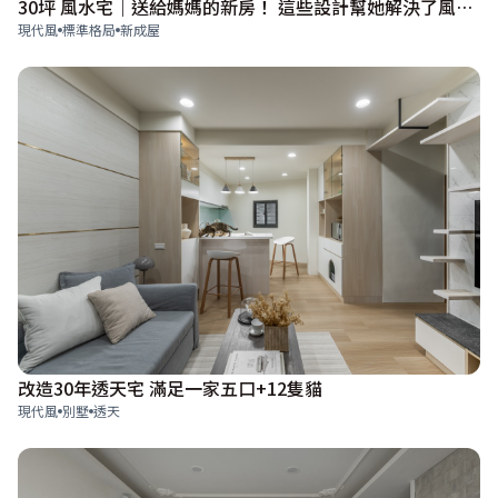
30坪 風水宅｜送給媽媽的新房！ 這些設計幫她解決了風水和安全感？！
現代風
標準格局
新成屋
改造30年透天宅 滿足一家五口+12隻貓
現代風
別墅
透天