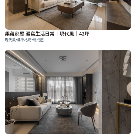
柔蘊家屋 漫寫生活日常│現代風│42坪
現代風
標準格局
新成屋