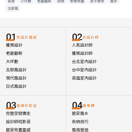
客變
小坪數
老屋翻新
收納
軟裝佈置
新手裝修
風水
北歐風
01
02
找設計靈感
找設計師
獲獎設計
人氣設計師
老屋翻新
獲獎設計師
大坪數
台北室內設計
北歐風設計
台中室內設計
現代風設計
高雄室內設計
日式風設計
03
04
看精彩影音
讀專欄
完整空間實走
居家風水
設計師短影音
收納技巧
居家佈置靈感
風格營造