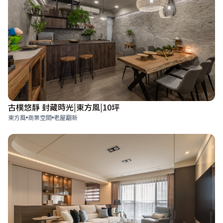
古樸悠靜 封藏時光|東方風|10坪
東方風
商業空間
老屋翻新