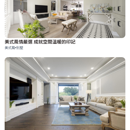
美式風情嚴選 成就空間溫暖的印記
美式風
別墅