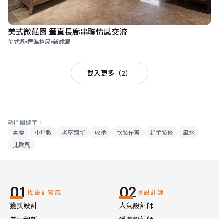
美式微莊園 筆直長廊串聯情感交流
美式風
標準格局
新成屋
載入更多（2）
熱門關鍵字：
客變
小坪數
老屋翻新
收納
軟裝佈置
新手裝修
風水
北歐風
01
02
找設計靈感
找設計師
獲獎設計
人氣設計師
老屋翻新
獲獎設計師