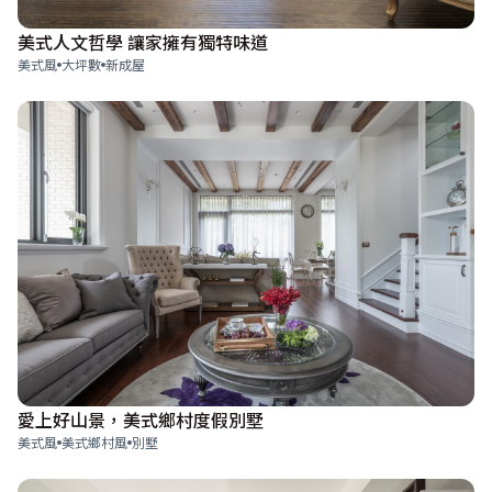
美式人文哲學 讓家擁有獨特味道
美式風
大坪數
新成屋
愛上好山景，美式鄉村度假別墅
美式風
美式鄉村風
別墅