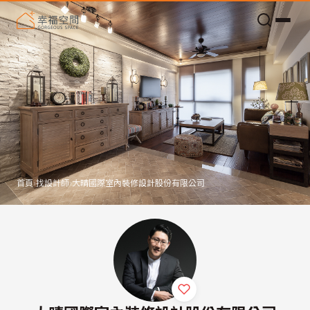
老屋預算分配與高 CP 值煥新術
首頁
›
找設計師
›
大晴國際室內裝修設計股份有限公司