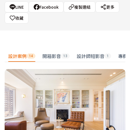
LINE
Facebook
複製連結
更多
收藏
設計案例
開箱影音
設計師短影音
專欄
14
13
1