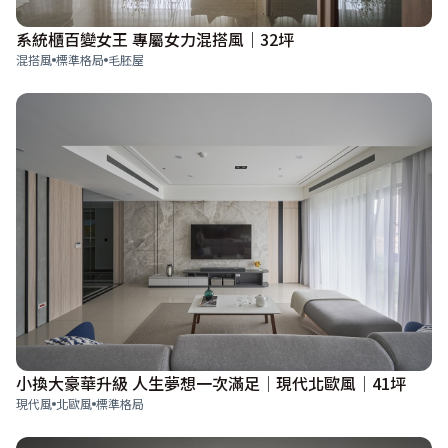
系統櫃百變女王 專屬女力混搭風｜32坪
混搭風
標準格局
毛胚屋
小換大豪華升級 人生夢想一次滿足│現代北歐風│41坪
現代風
北歐風
標準格局