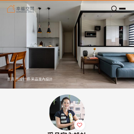
老屋預算分配與高 CP 值煥新術
首頁
›
找設計師
›
采品室內設計