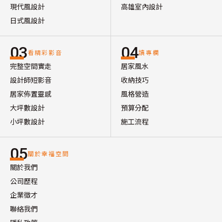
現代風設計
高雄室內設計
日式風設計
03
04
看精彩影音
讀專欄
完整空間實走
居家風水
設計師短影音
收納技巧
居家佈置靈感
風格營造
大坪數設計
預算分配
小坪數設計
施工流程
05
關於幸福空間
關於我們
公司歷程
企業徵才
聯絡我們