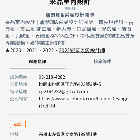
采品室內設計
設計師
盧慧珊&采品設計團隊
采品室內設計｜盧慧珊&采品設計師團隊，擅長現代風、古
典風、美式風 奢華風、新古典、日式禪風、混搭風、前衛
風、北歐風、異國風格室內設計，提供高質感的施工品質及
專業服務，獲得業主好評價!
★2020、2021、2022、
2023觀眾最愛設計師
聯絡資訊
接案條件
諮詢專線
03-218-4282
公司地址
桃園市桃園區正光路423號3樓-5
電子信箱
cp2184282@gmail.com
公司網站
https://www.facebook.com/Caipin.Desinge
r?ref=hl
高雄
地址
高雄市左營區文育路199號1樓