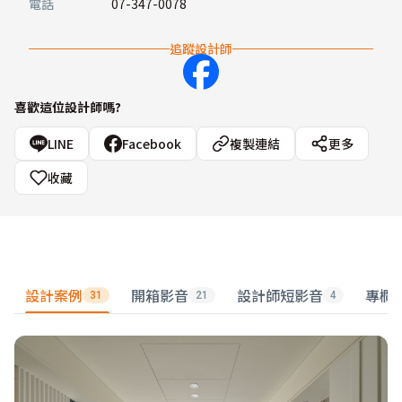
電話
07-347-0078
追蹤設計師
喜歡這位設計師嗎?
LINE
Facebook
複製連結
更多
收藏
設計案例
開箱影音
設計師短影音
專欄
31
21
4