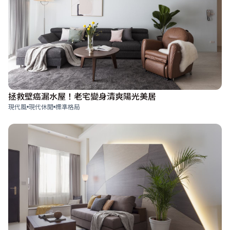
拯救壁癌漏水屋！老宅變身清爽陽光美居
現代風
現代休閒
標準格局