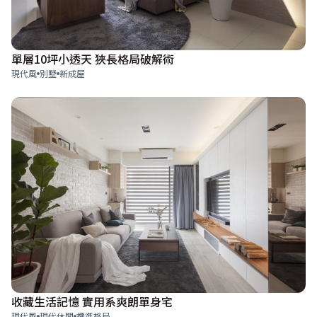
單層10坪小透天 狹長格局破解術
現代風
別墅
新成屋
收藏生活記憶 實用系爽朗單身宅
現代風
現代休閒
標準格局