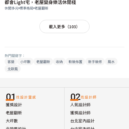
都會Light宅，老屋變身樂活休閒棧
休閒多元
標準格局
老屋翻新
載入更多（103）
熱門關鍵字：
客變
小坪數
老屋翻新
收納
軟裝佈置
新手裝修
風水
北歐風
01
02
找設計靈感
找設計師
獲獎設計
人氣設計師
老屋翻新
獲獎設計師
大坪數
台北室內設計
北歐風設計
台中室內設計