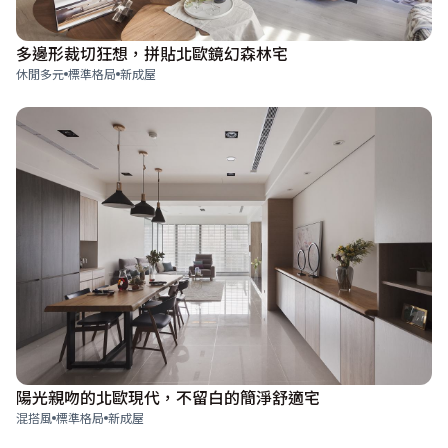
多邊形裁切狂想，拼貼北歐鏡幻森林宅
休閒多元
標準格局
新成屋
陽光親吻的北歐現代，不留白的簡淨舒適宅
混搭風
標準格局
新成屋