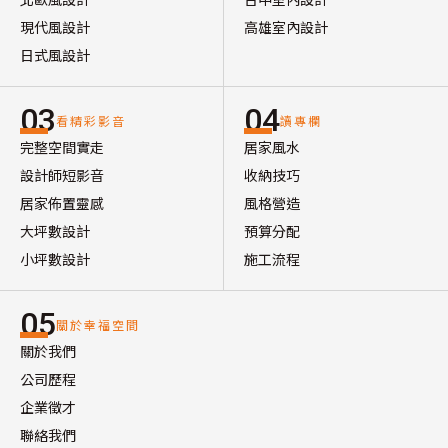
現代風設計
高雄室內設計
日式風設計
03
04
看精彩影音
讀專欄
完整空間實走
居家風水
設計師短影音
收納技巧
居家佈置靈感
風格營造
大坪數設計
預算分配
小坪數設計
施工流程
05
關於幸福空間
關於我們
公司歷程
企業徵才
聯絡我們