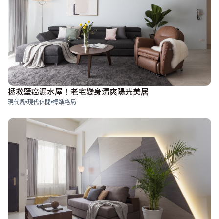
拯救壁癌漏水屋！老宅變身清爽陽光美居
現代風
現代休閒
標準格局