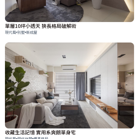
單層10坪小透天 狹長格局破解術
現代風
別墅
新成屋
收藏生活記憶 實用系爽朗單身宅
現代風
現代休閒
標準格局