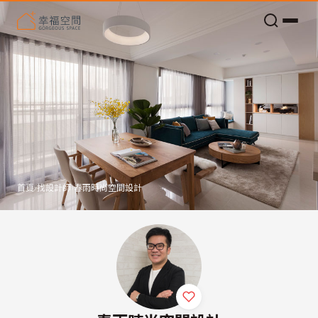
老屋預算分配與高 CP 值煥新術
首頁
›
找設計師
›
春雨時尚空間設計