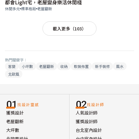
都會Light宅，老屋變身樂活休閒棧
休閒多元
標準格局
老屋翻新
載入更多（103）
熱門關鍵字：
客變
小坪數
老屋翻新
收納
軟裝佈置
新手裝修
風水
北歐風
01
02
找設計靈感
找設計師
獲獎設計
人氣設計師
老屋翻新
獲獎設計師
大坪數
台北室內設計
北歐風設計
台中室內設計