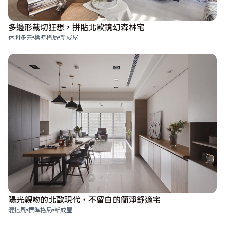
多邊形裁切狂想，拼貼北歐鏡幻森林宅
休閒多元
標準格局
新成屋
陽光親吻的北歐現代，不留白的簡淨舒適宅
混搭風
標準格局
新成屋