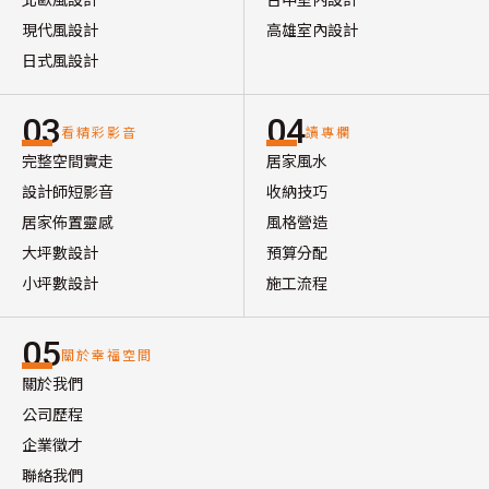
現代風設計
高雄室內設計
日式風設計
03
04
看精彩影音
讀專欄
完整空間實走
居家風水
設計師短影音
收納技巧
居家佈置靈感
風格營造
大坪數設計
預算分配
小坪數設計
施工流程
05
關於幸福空間
關於我們
公司歷程
企業徵才
聯絡我們