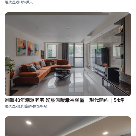
現代風
別墅
透天
翻轉40年潮濕老宅 砌築溫暖幸福堡壘｜現代簡約｜54坪
現代風
現代簡約
標準格局