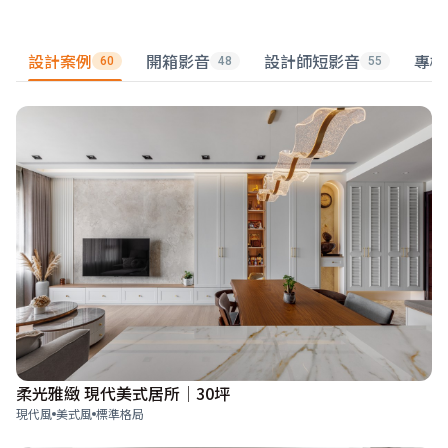
設計案例
開箱影音
設計師短影音
專欄
60
48
55
柔光雅緻 現代美式居所│30坪
現代風
美式風
標準格局