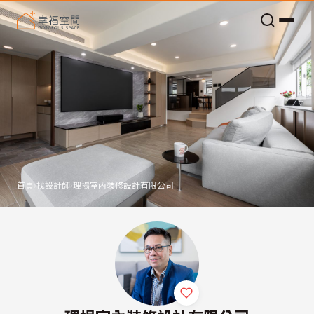
老屋預算分配與高 CP 值煥新術
首頁
›
找設計師
›
理揚室內裝修設計有限公司