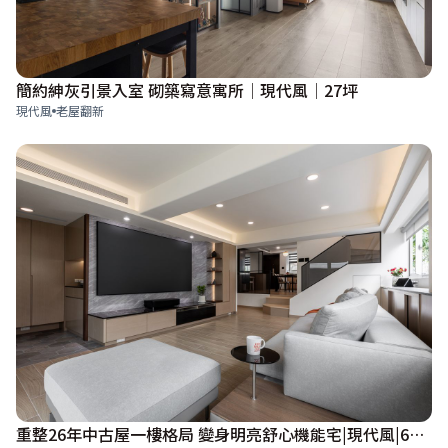
簡約紳灰引景入室 砌築寫意寓所│現代風│27坪
現代風
老屋翻新
重整26年中古屋一樓格局 變身明亮舒心機能宅|現代風|63坪