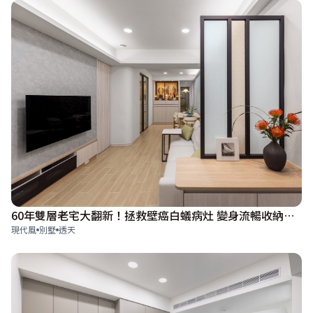
60年雙層老宅大翻新！拯救壁癌白蟻病灶 變身流暢收納智能宅
現代風
別墅
透天