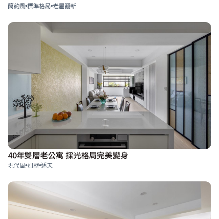
簡約風
標準格局
老屋翻新
40年雙層老公寓 採光格局完美變身
現代風
別墅
透天