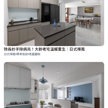
院長妙手除病兆！大齡老宅溫暖重生│日式禪風
日式禪風
標準格局
老屋翻新