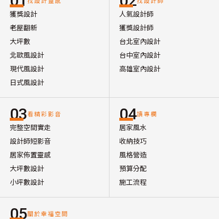
01
02
找設計靈感
找設計師
獲獎設計
人氣設計師
老屋翻新
獲獎設計師
大坪數
台北室內設計
北歐風設計
台中室內設計
現代風設計
高雄室內設計
日式風設計
03
04
看精彩影音
讀專欄
完整空間實走
居家風水
設計師短影音
收納技巧
居家佈置靈感
風格營造
大坪數設計
預算分配
小坪數設計
施工流程
05
關於幸福空間