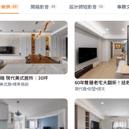
計案例
開箱影音
設計師短影音
專欄
60
48
55
緻 現代美式居所│30坪
美式風
標準格局
現代風
別墅
透天