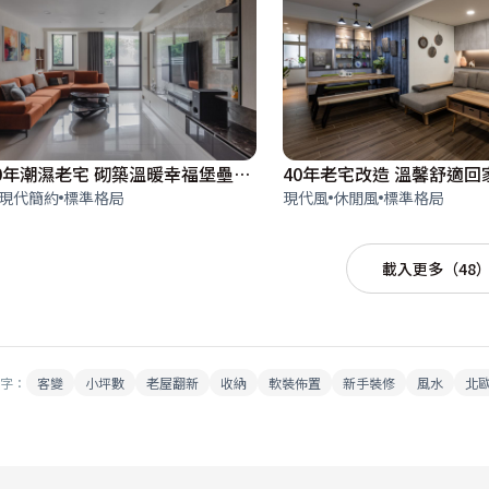
翻轉40年潮濕老宅 砌築溫暖幸福堡壘｜現代簡約｜54坪
現代簡約
標準格局
現代風
休閒風
標準格局
載入更多（48
字：
客變
小坪數
老屋翻新
收納
軟裝佈置
新手裝修
風水
北