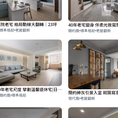
庭院老宅 格局動線大翻轉｜23坪
標準格局
老屋翻新
簡約風
標準格局
老屋翻新
舒展40年老宅尺度 擘劃溫馨退休宅|日式簡約風
簡約風
標準格局
現代風
老屋翻新