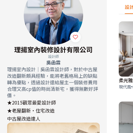
設
理揚室內裝修設計有限公司
設計師
吳函霖
理揚室內設計｜吳函霖設計師，對於中古屋
改造翻新頗具經驗，能將老舊格局上的缺點
柔光雅
轉為優點，透過設計還給屋主一個裝修費用
現代風
合理又高cp值的時尚清新宅，獲得無數好評
價。
★2015觀眾最愛設計師
★老屋翻新‧住宅改造
中古屋改造達人