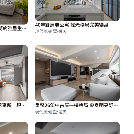
40年雙層老公寓 採光格局完美變身
40年老宅變身 伴柔光敘寫簡約雅居生活│45坪
現代風
別墅
透天
簡約紳灰引景入室 砌築寫意寓所│現代風│27坪
重整26年中古屋一樓格局 變身明亮舒心機能宅|現代風|63坪
現代風
別墅
透天