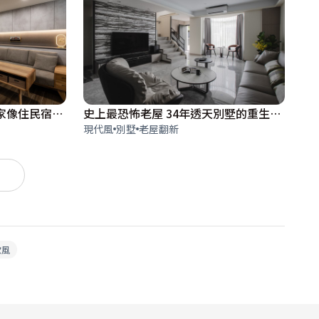
40年老宅改造 溫馨舒適回家像住民宿│現代休閒風│20坪
史上最恐怖老屋 34年透天別墅的重生│現代風
現代風
別墅
老屋翻新
）
歐風