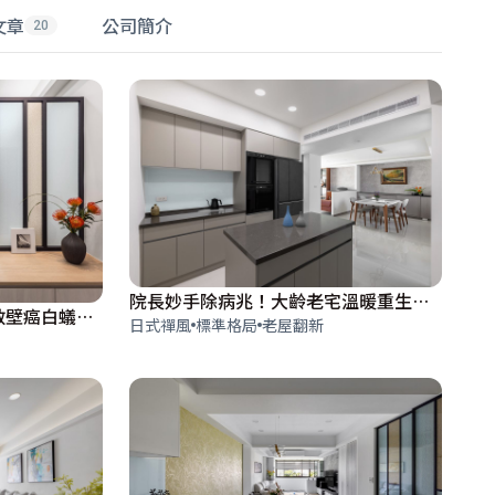
文章
公司簡介
20
院長妙手除病兆！大齡老宅溫暖重生│日式禪風
60年雙層老宅大翻新！拯救壁癌白蟻病灶 變身流暢收納智能宅
日式禪風
標準格局
老屋翻新