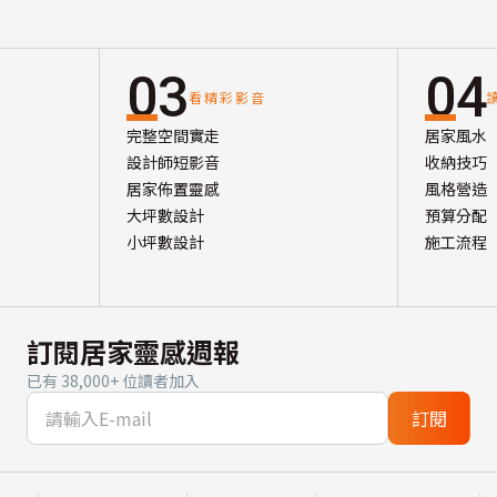
03
04
看精彩影音
完整空間實走
居家風水
設計師短影音
收納技巧
居家佈置靈感
風格營造
大坪數設計
預算分配
小坪數設計
施工流程
訂閱居家靈感週報
已有 38,000+ 位讀者加入
訂閱