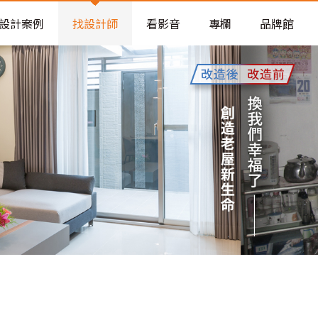
老屋預算分配與高 CP 值煥新術
設計案例
找設計師
看影音
專欄
品牌館