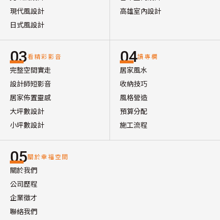
現代風設計
高雄室內設計
日式風設計
03
04
看精彩影音
讀專欄
完整空間實走
居家風水
設計師短影音
收納技巧
居家佈置靈感
風格營造
大坪數設計
預算分配
小坪數設計
施工流程
05
關於幸福空間
關於我們
公司歷程
企業徵才
聯絡我們