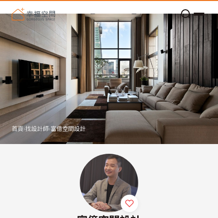
老屋預算分配與高 CP 值煥新術
看不見的居家風險和翻新關鍵
老屋預算分配與高 CP 值煥新術
首頁
›
找設計師
›
富億空間設計