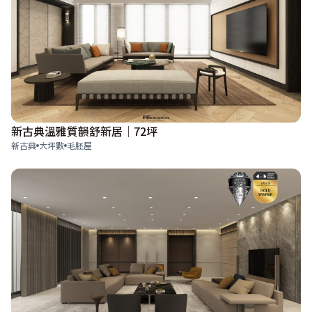
新古典溫雅質韻舒新居│72坪
新古典
大坪數
毛胚屋