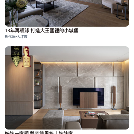
13年再續緣 打造大王國裡的小城堡
現代風
大坪數
姊妹一家親 雙宅雙風格│妹妹家