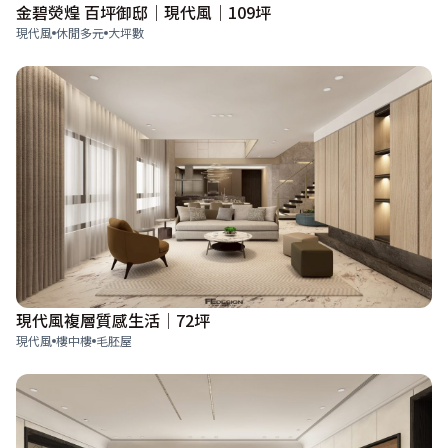
金碧熒煌 百坪御邸｜現代風｜109坪
現代風
休閒多元
大坪數
現代風複層質感生活│72坪
現代風
樓中樓
毛胚屋