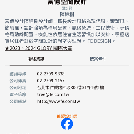
富億空間設計
設計師
陳錦樹
富億設計陳錦樹設計師，擅長設計風格為現代風、奢華風、
簡約風，設計強項為格局配置、風格營造、工程技術。專精
格局動線配置、機能性依居住者生活習慣加以安排，積極落
實居住者對於空間設計的想望與理想。 FE DESIGN。
★2023、2024 GLORY 國際大賞
聯絡資訊
接案條件
諮詢專線
02-2709-9338
公司傳真
02-2709-2157
公司地址
台北市仁愛路四段300巷31弄1號1樓
電子信箱
tree@fe.com.tw
公司網站
http://www.fe.com.tw
追蹤設計師