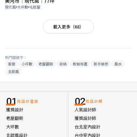
美河市│現代風│77坪
現代風
大坪數
毛胚屋
載入更多（68）
熱門關鍵字：
客變
小坪數
老屋翻新
收納
軟裝佈置
新手裝修
風水
北歐風
01
02
找設計靈感
找設計師
獲獎設計
人氣設計師
老屋翻新
獲獎設計師
大坪數
台北室內設計
北歐風設計
台中室內設計