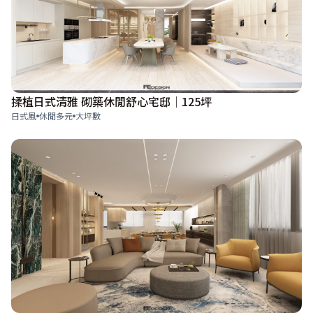
揉植日式清雅 砌築休閒舒心宅邸│125坪
日式風
休閒多元
大坪數