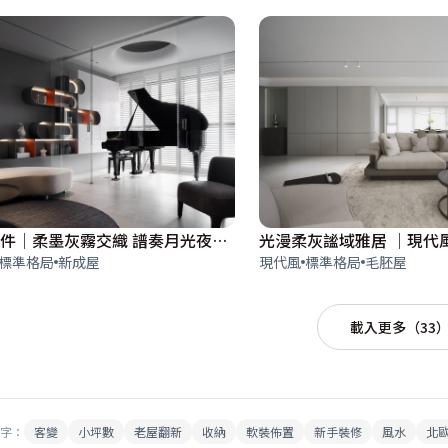
台南案件│柔墨灰霧交織 譜奏月光夜曲│現代風│68坪
光漫柔灰謐域雅居 │現代風
標準格局
新成屋
現代風
標準格局
毛胚屋
載入更多（33
字：
客變
小坪數
老屋翻新
收納
軟裝佈置
新手裝修
風水
北