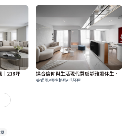
│218坪
揉合信仰與生活現代質感靜雅退休生活│現代風│48坪
美式風
標準格局
毛胚屋
）
歐風