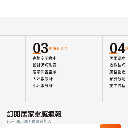
03
04
看精彩影音
完整空間實走
居家風水
設計師短影音
收納技巧
居家佈置靈感
風格營造
大坪數設計
預算分配
小坪數設計
施工流程
訂閱居家靈感週報
已有 38,000+ 位讀者加入