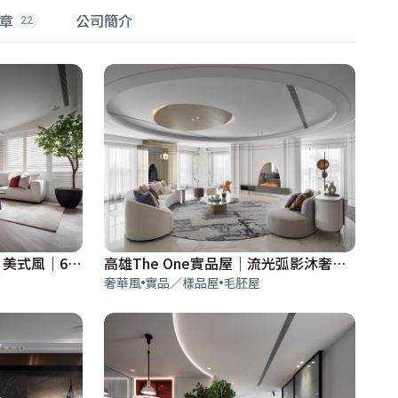
章
公司簡介
22
淡水鑽石麗都｜韜光詠逸｜美式風｜67坪
高雄The One實品屋│流光弧影沐奢華│183坪
奢華風
實品／樣品屋
毛胚屋