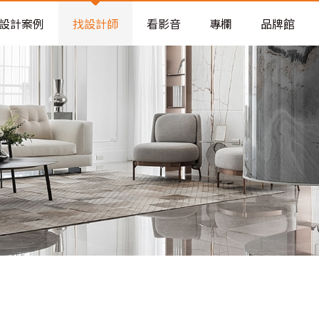
老屋預算分配與高 CP 值煥新術
設計案例
找設計師
看影音
專欄
品牌館