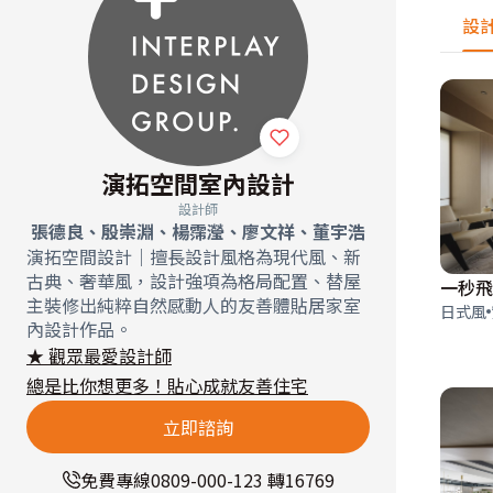
設
演拓空間室內設計
設計師
張德良、殷崇淵、楊霈瀅、廖文祥、董宇浩
演拓空間設計｜擅長設計風格為現代風、新
古典、奢華風，設計強項為格局配置、替屋
一秒飛
主裝修出純粹自然感動人的友善體貼居家室
日式風
內設計作品。
★ 觀眾最愛設計師
總是比你想更多！貼心成就友善住宅
立即諮詢
免費專線
0809-000-123 轉16769