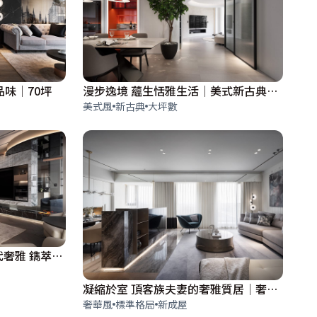
味│70坪
漫步逸境 蘊生恬雅生活│美式新古典│95坪
美式風
新古典
大坪數
林口森聯摩天41│精緻現代奢雅 鐫萃質感御邸│114坪
凝縮於室 頂客族夫妻的奢雅質居│奢華風│60坪
奢華風
標準格局
新成屋