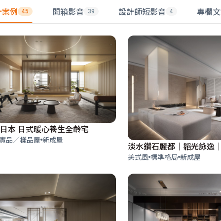
計案例
開箱影音
設計師短影音
專欄文
45
39
4
日本 日式暖心養生全齡宅
實品／樣品屋
新成屋
美式風
標準格局
新成屋