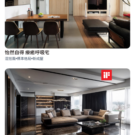
怡然自得 療癒呼吸宅
混搭風
標準格局
新成屋