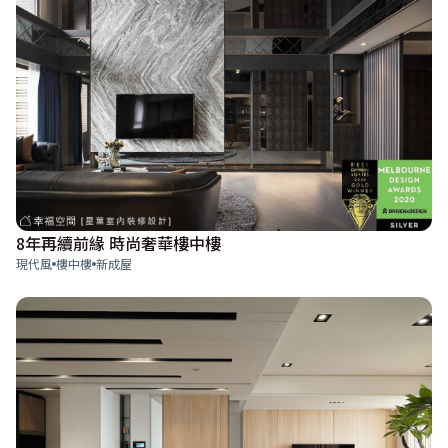
8年再續前緣 時尚奢華樓中樓
現代風
樓中樓
新成屋