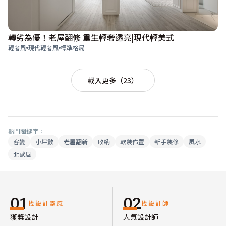
轉劣為優！老屋翻修 重生輕奢透亮|現代輕美式
輕奢風
現代輕奢風
標準格局
載入更多（23）
熱門關鍵字：
客變
小坪數
老屋翻新
收納
軟裝佈置
新手裝修
風水
北歐風
01
02
找設計靈感
找設計師
獲獎設計
人氣設計師