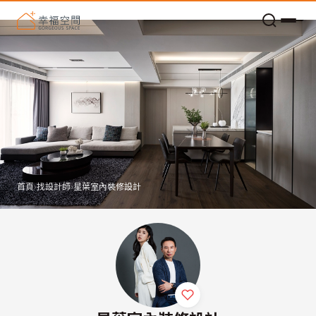
老屋預算分配與高 CP 值煥新術
首頁
›
找設計師
›
星葉室內裝修設計