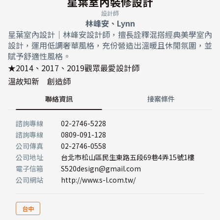
星葉室內裝修設計
設計師
林峰安、Lynn
星葉室內設計｜林峰安設計師，擅長詮釋混搭經典美學室內
設計，運用低調奢華風格，充份營造出溫暖且休閒氛圍，並
賦予舒適性風格。
★2014、2017、2019觀眾最愛設計師
溫故知新 創造師
聯絡資訊
接案條件
諮詢專線
02-2746-5228
諮詢專線
0809-091-128
公司傳真
02-2746-0558
公司地址
台北市松山區民生東路五段69巷4弄15號1樓
電子信箱
S520design@gmail.com
公司網站
http://www.s-l.com.tw/
台中