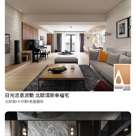
日光恣意流動 北歐清新幸福宅
北歐風
大坪數
老屋翻新