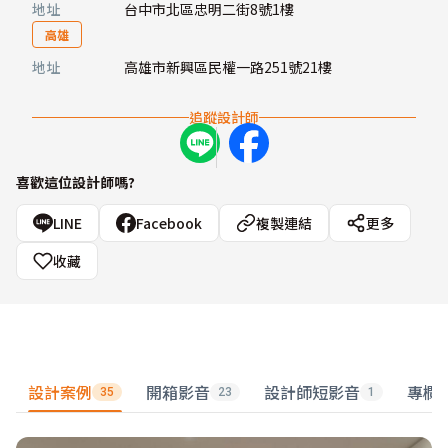
地址
台中市北區忠明二街8號1樓
高雄
地址
高雄市新興區民權一路251號21樓
追蹤設計師
喜歡這位設計師嗎?
LINE
Facebook
複製連結
更多
收藏
設計案例
開箱影音
設計師短影音
專欄
35
23
1