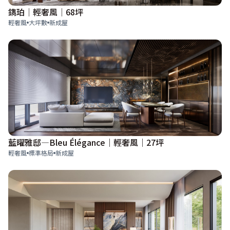
鐫珀│輕奢風│68坪
輕奢風
大坪數
新成屋
藍曜雅邸—Bleu Élégance｜輕奢風｜27坪
輕奢風
標準格局
新成屋