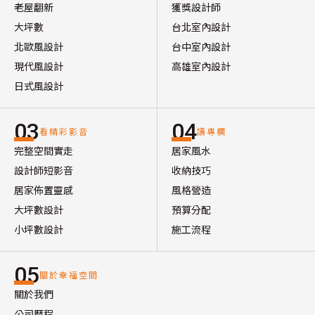
老屋翻新
獲獎設計師
大坪數
台北室內設計
北歐風設計
台中室內設計
現代風設計
高雄室內設計
日式風設計
03
04
看精彩影音
讀專欄
完整空間實走
居家風水
設計師短影音
收納技巧
居家佈置靈感
風格營造
大坪數設計
預算分配
小坪數設計
施工流程
05
關於幸福空間
關於我們
公司歷程