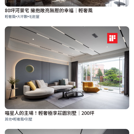
80坪河景宅 擁抱敞亮無壓的幸福│輕奢風
輕奢風
大坪數
毛胚屋
喵星人的主場！輕奢極享莊園別墅│200坪
其他
輕奢風
別墅