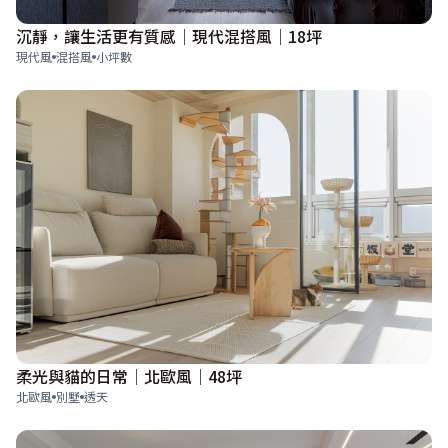
沉靜，讓生活更有質感│現代混搭風│18坪
現代風
混搭風
小坪數
柔光與貓的日常│北歐風│48坪
北歐風
別墅
透天