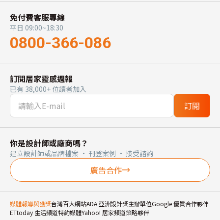
免付費客服專線
平日 09:00~18:30
0800-366-086
訂閱居家靈感週報
已有 38,000+ 位讀者加入
訂閱
你是設計師或廠商嗎？
建立設計師或品牌檔案 · 刊登案例 · 接受諮詢
廣告合作
媒體報導與獲獎
台灣百大網站
ADA 亞洲設計獎主辦單位
Google 優質合作夥伴
ETtoday 生活頻道特約媒體
Yahoo! 居家頻道策略夥伴