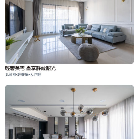
輕奢美宅 盡享靜謐韶光
北歐風
輕奢風
大坪數