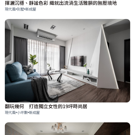
揮灑沉穩、靜謐色彩 織就出流淌生活雅韻的無壓境地
現代風
別墅
新成屋
翻玩幾何 打造獨立女性的19坪時尚居
現代風
小坪數
新成屋