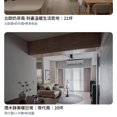
北歐奶茶風 刻畫溫暖生活質地│21坪
北歐風
奶茶風
標準格局
潤木靜美暖日常│現代風│20坪
現代風
小坪數
新成屋