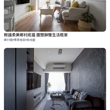
輕譜柔美鄉村底蘊 圍塑靜雅生活框景
鄉村風
標準格局
新成屋