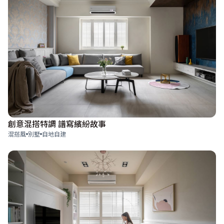
創意混搭特調 譜寫繽紛故事
混搭風
別墅
自地自建